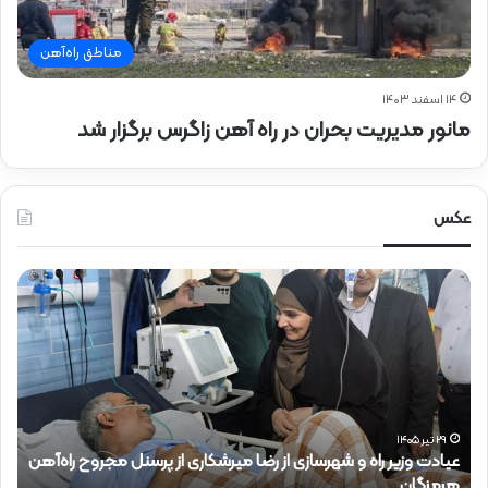
مناطق راه‌آهن
۱۴ اسفند ۱۴۰۳
مانور مدیریت بحران در راه آهن زاگرس برگزار شد
عکس
ع
ح
ی
ض
ا
و
د
ر
ت
د
و
ک
ز
ت
ی
ر
۲۹ تیر ۱۴۰۵
عیادت وزیر راه و شهرسازی از رضا میرشکاری از پرسنل مجروح راه‌آهن
ر
ذ
هرمزگان
ح
ر
ا