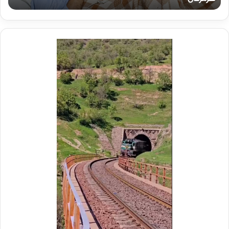
ا
ک
ه
ر
و
ی
ش
د
ه
ر
ر
م
س
و
ا
ک
ز
ب
ی
ش
ا
ه
ز
د
ر
ا
ض
ی
ا
ر
م
ا
ی
ه‌
ر
آ
ش
ه
ک
ن
ا