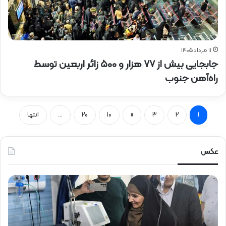
۱۱ مرداد ۱۴۰۵
جابجایی بیش از ۷۷ هزار و ۵۰۰ زائر اربعین توسط
راه‌آهن جنوب
1
2
3
»
10
20
...
انتها
عکس
ح
ح
ض
ض
و
و
ر
ر
د
ق