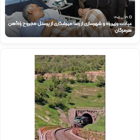
ک
ا
ت
ئ
ر
م‌
ذ
م
۱۵ تیر ۱۴۰۵
حضور دکتر ذاکری در موکب شهدای راه‌آهن
ح
ا
ق
ک
ا
ر
م
ی
م
د
د
ر
ی
م
ر
و
ع
ک
ا
ب
م
ش
ل
ه
د
د
ر
ا
م
ی
و
ر
ک
ا
ب