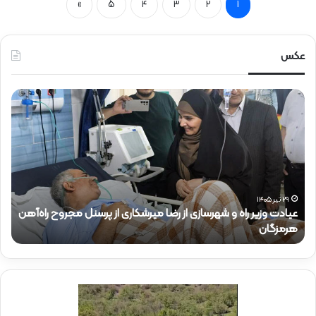
»
5
4
3
2
1
عکس
ح
ح
ض
ض
و
و
ر
ر
د
ق
ک
ا
ت
ئ
ر
م‌
ذ
م
۱۵ تیر ۱۴۰۵
حضور دکتر ذاکری در موکب شهدای راه‌آهن
ح
ا
ق
ک
ا
ر
م
ی
م
د
د
ر
ی