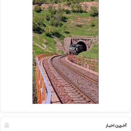
م
ر
و
ع
ک
ا
ب
م
ش
ل
ه
د
د
ر
ا
م
ی
و
ر
ک
ا
ب
ه‌
ب
آ
س
ه
ی
ن
ج
ی
ا
ن
ر
ا
ه‌
آخـرین اخبـار
آ