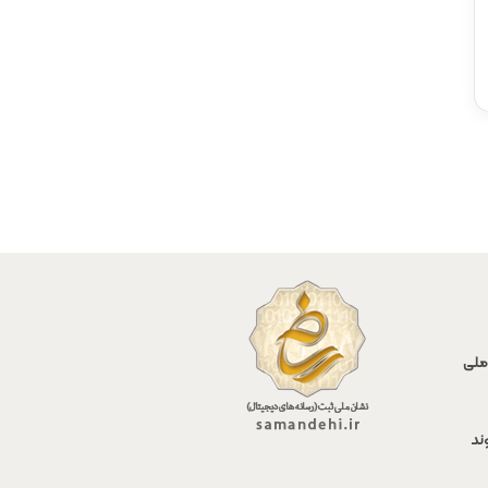
ملی
ند