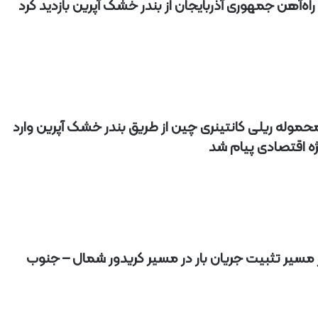
اه‌آهن جمهوری آذربایجان از بندر خشک آپرین بازدید کرد
آ
ه
ن
ا
ز
ر
ا
ه‌
موله ریلی کانتینری چین از طریق بندر خشک آپرین وارد
آ
ه
ه اقتصادی پیام شد
ن
ش
م
ا
ل
ش
ر
 مسیر تثبیت جریان بار در مسیر کریدور شمال – جنوب
ق
۲