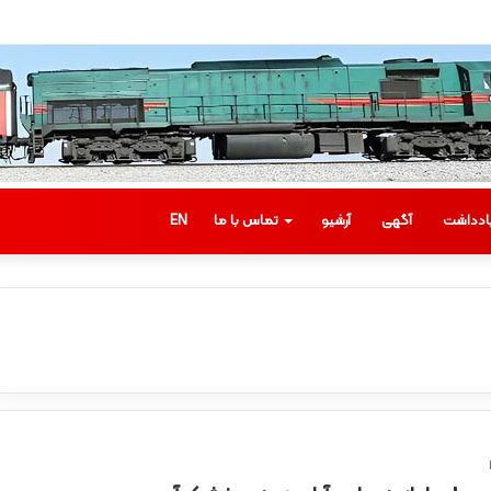
ئران اربعین
ادداشت
آگهی
آرشیو
تماس با ما
EN
ب
ا
ز
د
ی