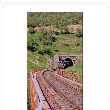
ر
ی
د
ر
م
و
ک
ب
ش
ه
د
ا
ی
ر
ا
ه‌
آ
ه
ن