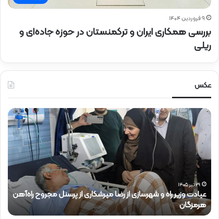
۹ فروردین ۱۴۰۴
بررسی همکاری ایران و ترکمنستان در حوزه جاده‌ای و
ریلی
عکس
ح
ض
و
ر
د
ک
ت
ر
ه‌آهن
ذ
۱۵ تیر ۱۴۰۵
حضور دکتر ذاکری در موکب شهدای راه‌آهن
ا
ک