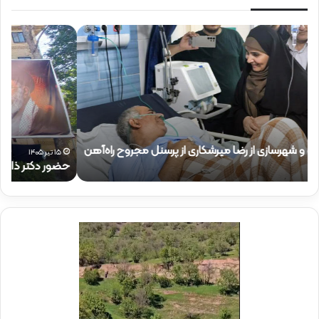
ح
ح
ض
ض
و
و
ر
ر
د
ق
ک
ا
ت
ئ
ر
م‌
ذ
م
۱۵ تیر ۱۴۰۵
حضور دکتر ذاکری در موکب شهدای راه‌آهن
ح
ا
ق
ک
ا
ر
م
ی
م
د
د
ر
ی
م
ر
و
ع
ک
ا
ب
م
ش
ل