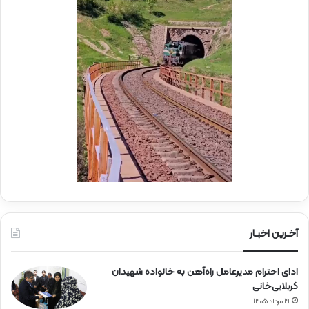
ه
د
د
ر
ا
م
ی
و
ر
ک
ا
ب
ه‌
ب
آ
س
ه
ی
ن
ج
ی
ا
ن
ر
ا
ه‌
آخـرین اخبـار
آ
ه
ادای احترام مدیرعامل راه‌آهن به خانواده شهیدان
ن
کربلایی‌خانی
۱۹ مرداد ۱۴۰۵