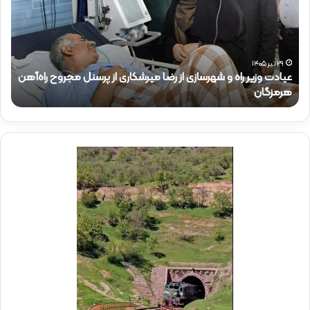
ر
د
ک
ت
ر
 شهرسازی از رضا میرشکاری از پرسنل مجروح راه‌آهن
ذ
۱۵ تیر ۱۴۰۵
حضور دکتر ذاکری در 
ا
ک
ر
ی
د
ر
م
و
ک
ب
ش
ه
د
ا
ی