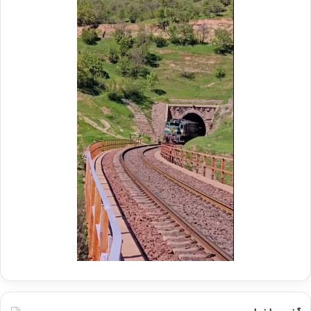
ر
ی
م
ر
و
ع
ک
ا
ب
م
ش
ل
ه
د
د
ر
ا
م
ی
و
ر
ک
ا
ب
ه‌
ب
آ
س
ه
ی
ن
ج
ی
ا
ن
ر
ا
ه‌