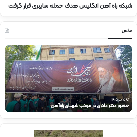
شبکه راه آهن انگلیس هدف حمله سایبری قرار گرفت
عکس
ح
ح
ض
ض
و
و
ر
ر
د
ق
ک
ا
ت
ئ
ر
م‌
ذ
م
۱۵ تیر ۱۴۰۵
حضور دکتر ذاکری در موکب شهدای راه‌آهن
ح
ا
ق
ک
ا
ر
م
ی
م
د
د