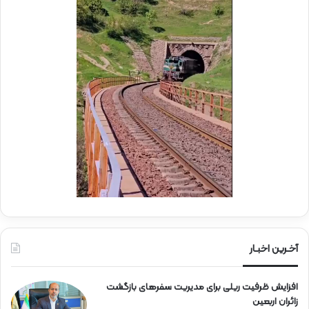
ش
ه
د
ا
ی
ر
ا
ه‌
آ
ه
ن
آخـرین اخبـار
افزایش ظرفیت ریلی برای مدیریت سفرهای بازگشت
زائران اربعین