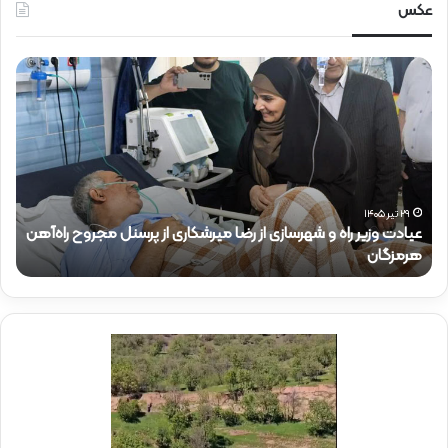
عکس
ح
ض
و
ر
د
ک
ت
ر
نل مجروح راه‌آهن
ذ
۱۵ تیر ۱۴۰۵
حضور دکتر ذاکری در موکب شهدای راه‌آهن
ا
ک
ر
ی
د
ر
م
و
ک
ب