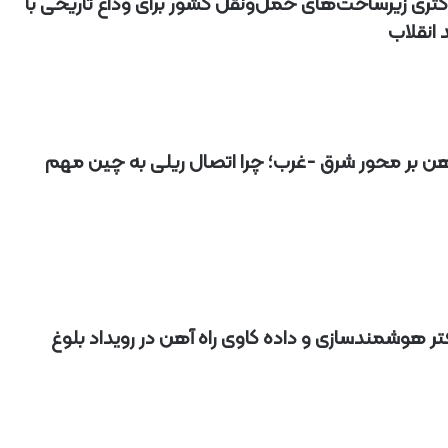
ثری زیرساخت‌های حمل‌ونقل کشور برای وداع تاریخی با
د
 انقلاب
د
یبهشت ۱۴۰۵
۱۰ مرداد ۱۴۰۵
ک
یر گردشگری خط آهن «زیراب –
بازدید دکتر ذاکری مدیرعامل 
ت
گاه» – مازندران
از راه‌آهن شمالشرق۲
ر
ذ
ا
آهن بر محور شرق -غرب؛ چرا اتصال ریلی به چین مهم
ک
ر
ی
م
د
ی
ر
ع
ا
فتر هوشمندسازی و داده کاوی راه آهن در رویداد بلوغ
م
ل
ر
ا
ه‌