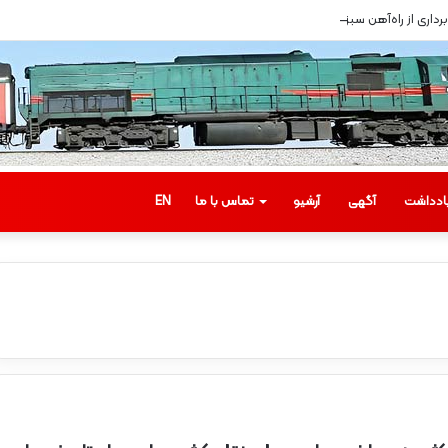
داری از راه‌آهن سبزوار
ادداشت
آگهی
آرشیو
تماس با ما
EN
ب
ا
ز
د
ی