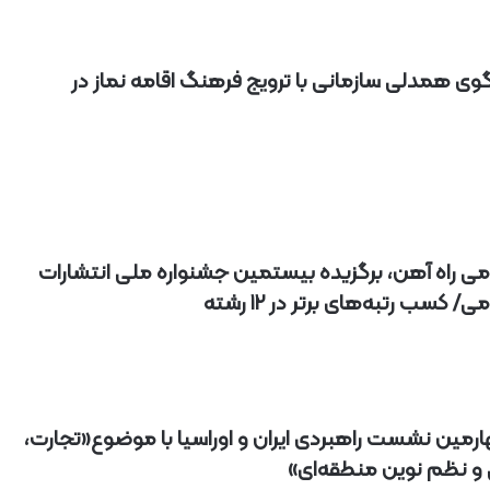
آ
ه
ن
لگوی همدلی سازمانی با ترویج فرهنگ اقامه نماز در
ا
ز
ر
ا
ه‌
آ
ه
ن
ش
می راه آهن، برگزیده بیستمین جشنواره ملی انتشارات
م
 کسب رتبه‌های برتر در ۱۲ رشته
ا
ل
ش
ر
ق
۲
ارمین نشست راهبردی ایران و اوراسیا با موضوع«تجارت،
و نظم نوین منطقه‌ای»