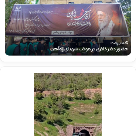
و
و
ر
ر
د
ق
ک
ا
ت
ئ
ر
م‌
ذ
م
۱۵ تیر ۱۴۰۵
حضور دکتر ذاکری در موکب شهدای راه‌آهن
ح
ا
ق
ک
ا
ر
م
ی
م
د
د
ر
ی
م
ر
و
ع
ک
ا
ب
م
ش
ل
ه
د
د
ر
ا
م