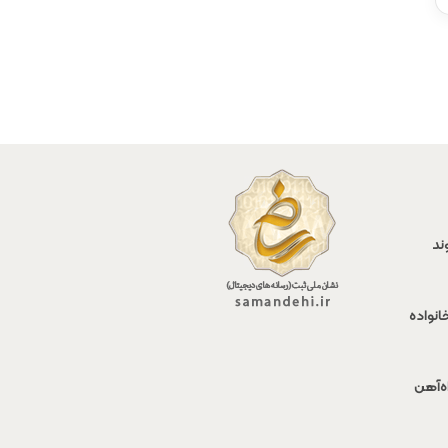
ند
انواده
اه‌آهن