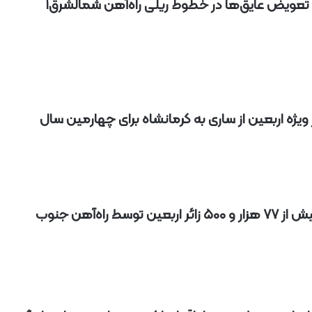
 تعویض عایق‌ها در خطوط ریلی راه‌آهن شمالشرق۱
آ
ه
ن
ا
ز
ر
ا
ه‌
 ویژه اربعین از ساری به کرمانشاه برای چهارمین سال
آ
ه
ن
ش
م
ا
ل
بعین توسط راه‌آهن جنوب
ش
ر
ق
۲