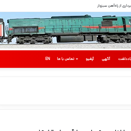
اری از راه‌آهن سبزوار
ادداشت
آگهی
آرشیو
تماس با ما
EN
ب
ا
ز
د
ی