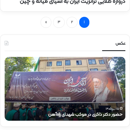
دروازه طلایی ترانزیت ایران به آسیای میانه و چین
»
3
2
1
عکس
ح
ح
ض
ض
و
و
ر
ر
د
ق
ک
ا
ت
ئ
ر
م‌
ذ
م
۱۵ تیر ۱۴۰۵
حضور دکتر ذاکری در موکب شهدای راه‌آهن
ح
ا
ق
ک
ا
ر
م