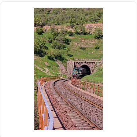
ی
م
د
د
ر
ی
م
ر
و
ع
ک
ا
ب
م
ش
ل
ه
د
د
ر
ا
م
ی
و
ر
ک
ا
ب
ه‌
ب
آ
س
ه
ی
ن
ج
ی
ا
ن