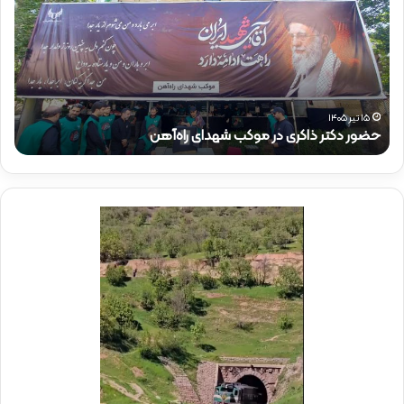
و
و
ر
ر
د
ق
ک
ا
ت
ئ
ر
م‌
ذ
م
۱۵ تیر ۱۴۰۵
حضور دکتر ذاکری در موکب شهدای راه‌آهن
ح
ا
ق
ک
ا
ر
م
ی
م
د
د
ر
ی
م
ر
و
ع
ک
ا
ب
م
ش
ل
ه
د
د
ر
ا
م
ی
و