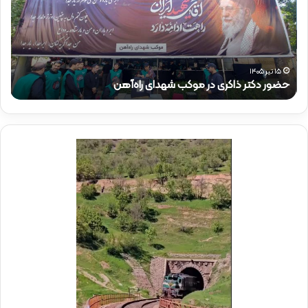
د
ق
ک
ا
ت
ئ
ر
م‌
ذ
م
۱۵ تیر ۱۴۰۵
حضور دکتر ذاکری در موکب شهدای راه‌آهن
ح
ا
ق
ک
ا
ر
م
ی
م
د
د
ر
ی
م
ر
و
ع
ک
ا
ب
م
ش
ل
ه
د
د
ر
ا
م
ی
و
ر
ک