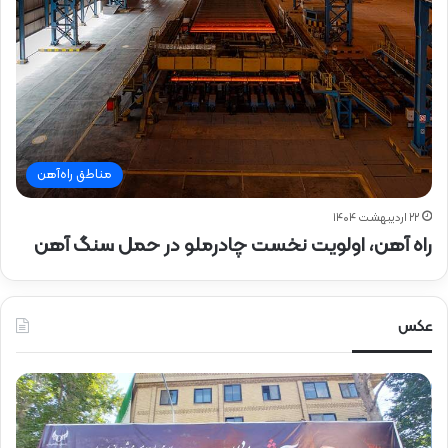
مناطق راه‌آهن
۲۲ اردیبهشت ۱۴۰۴
راه آهن، اولویت نخست چادرملو در حمل سنگ آهن
عکس
ح
ح
ض
ض
و
و
ر
ر