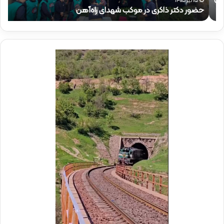
ذ
م
۱۵ تیر ۱۴۰۵
حضور دکتر ذاکری در موکب شهدای راه‌آهن
ح
ا
ق
ک
ا
ر
م
ی
م
د
د
ر
ی
م
ر
و
ع
ک
ا
ب
م
ش
ل
ه
د
د
ر
ا
م
ی
و
ر
ک
ا
ب
ه‌
ب
آ
س
ه
ی
ن
ج