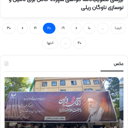
نوسازی ناوگان ریلی
ابتدا
...
10
«
19
20
21
»
30
40
...
انتها
عکس
ح
ح
ض
ض
و
و
ر
ر
د
ق
ک
ا
ت
ئ
ر
م‌