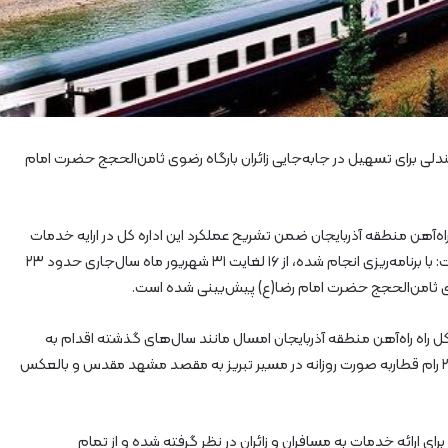
آ
ه
ن
ا
ز
ر
ا
ه‌
هن منطقه آذربایجان گفت: بیش از ۲۳ هزار صندلی برای تسهیل در جابه‌جایی زائران بارگاه رضوی ثامن‌الحجج حضرت امام
آ
ه
ن
راه‌آهن منطقه آذربایجان ضمن تشریح عملکرد این اداره کل در ارایه خدمات
ش
به زائرین بارگاه رضوی ثامن‌الحجج حضرت امام رضا(ع) گفت: با برنامه‌ریزی انجام شده، از ۱۶ لغایت ۳۱ شهریور ماه سال‌جاری حدود ۲۳
م
ا
ل
ش
های مناسبتی ۲۸ صفر افزود: اداره کل راه راه‌آهن منطقه آذربایجان امسال مانند سال‌های گذشته اقدام به
ر
برقراری قطارهای فوق‌العاده کرده و به طور متوسط تعداد ۲ رام قطاربه صورت روزانه در مسیر تبریز به مقصد مشهد مقدس و بالعکس
ق
۲
رای ارائه خدمات به مسافران و زائران در نظر گرفته شده و از تمام