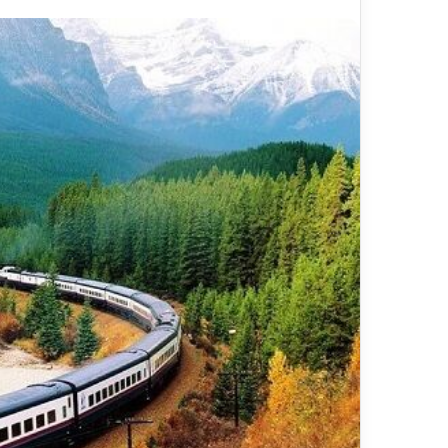
ر
د
۱۳ ارد
ش
مس
گ
شیر
ر
ی
خ
ط
آ
ه
ن
«
ز
ی
ر
ا
ب
–
ش
ی
ر