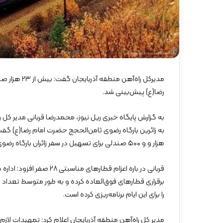
گ
ا
ه
»
–
م
ا
ز
مدیرکل راه‌آ
ن
رضا(ع) پیش‌بینی شد.
د
ر
به گزارش پایگاه خبری ریل نیوز، محمدرضا قربانی مدیر کل 
ا
ن
هزار و و ۵۰۰ صندلی برای تسهیل در سفر زائران بارگاه رضوی ثامن‌الحجج حضرت امام رضا(ع) پیش‌بینی شده است.
قربانی در باره اعزام قطار
را برای این ایام برنامه‌ریزی کرده است.
مدیر کل راه‌آهن منطقه آذربایجان اعلام کرد: تمهیدات لازم ب