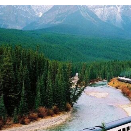
د
د
یبهشت ۱۴۰۵
۱۰ مرداد ۱۴۰۵
ک
یر گردشگری خط آهن «زیراب –
بازدید دکتر ذاکری مدیرعامل 
ت
گاه» – مازندران
از راه‌آهن شمالشرق۲
ر
ذ
ا
ک
ر
ی
م
د
ی
ر
ع
ا
م
ل
ر
ا
ه‌