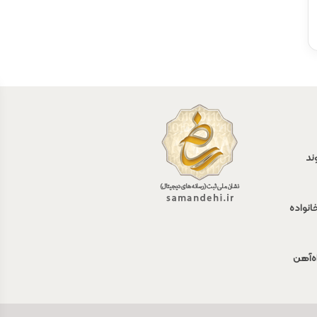
ند
انواده
اه‌آهن