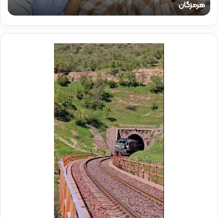
حضور دکتر ذاکری در موکب شهدای راه‌آهن
ا
ک
ر
ی
د
ر
م
و
ک
ب
ش
ه
د
ا
ی
ر
ا
ه‌
آ
ه
ن