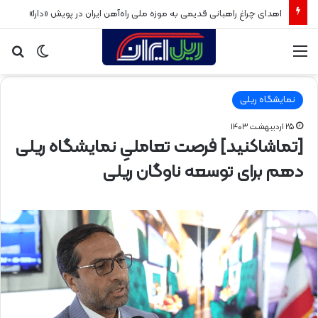
اهدای چراغ راهبانی قدیمی به موزه ملی راه‌آهن ایران در پویش «دارا»
منو
تغییر
جس
پوسته
برا
نمایشگاه ریلی
۲۵ اردیبهشت ۱۴۰۳
[تماشاکنید] فرصت تعاملیِ نمایشگاه ریلی
دهم برای توسعه ناوگان ریلی