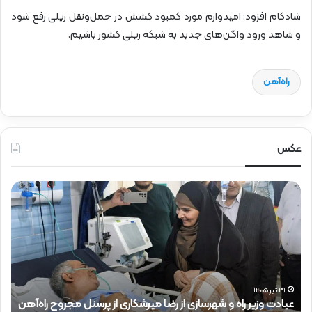
شادکام افزود: امیدوارم مورد کمبود کشش در حمل‌ونقل ریلی رفع شود
و شاهد ورود واگن‌های جدید به شبکه ریلی کشور باشیم.
راه‌آهن
عکس
ح
ض
و
ر
د
ک
ت
ر
 مجروح راه‌آهن
ذ
۱۵ تیر ۱۴۰۵