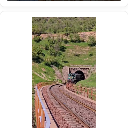
ک
ر
ی
د
ر
م
و
ک
ب
ش
ه
د
ا
ی
ر
ا
ه‌
آ
ه
ن