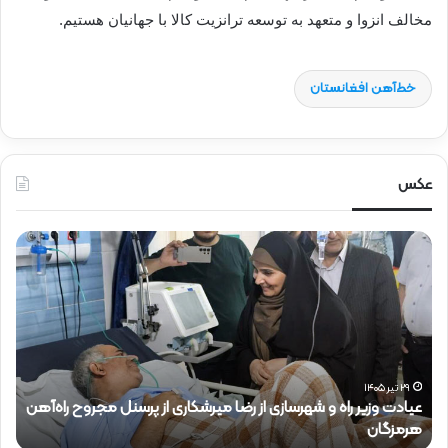
مخالف انزوا و متعهد به توسعه ترانزیت کالا با جهانیان هستیم.
خط‌آهن افغانستان
عکس
ح
ض
و
ر
د
ک
ت
ر
 راه‌آهن
ذ
۱۵ تیر ۱۴۰۵
حضور دکتر ذاکری در موکب شهدای راه‌آهن
ا