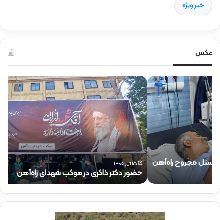
خبر ویژه
عکس
ح
ح
ض
ض
و
و
ر
ر
د
ق
ک
ا
ت
ئ
ر
م‌
ذ
م
۱۵ تیر ۱۴۰۵
حضور دکتر ذاکری در موکب شهدای راه‌آهن
ح
ا
ق
ک
ا
ر
م
ی
م
د
د