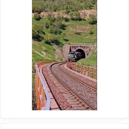
ر
ی
م
ر
و
ع
ک
ا
ب
م
ش
ل
ه
د
د
ر
ا
م
ی
و
ر
ک
ا
ب
ه‌
ب
آ
س
ه
ی
ن
ج
ی
ا
ن
ر
ا