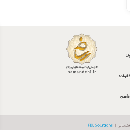
ند
انواده
اه‌آهن
FBL Solutions