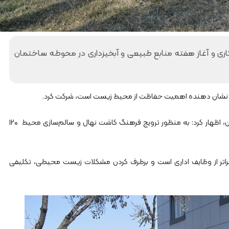
آ
ه
ن
ا
ز
کاری و آغاز هفته منابع طبیعی و آبخیزداری در محوطه ساختمان
ر
ا
ه‌
آ
نه که نشان دهنده اهمیت حفاظت از محیط زیست است، شرکت کرد.
ه
ن
سلیمانی در این آئین ضمن تبریک حلول ماه مبارک رمضان، اظهار کرد: به منظور ترویج فرهنگ کاشت نهال و سالم‌سازی محیط ۱۲۰
ش
م
ا
ل
راتر از وظایف اداری است و برطرف کردن مشکلات زیست محیطی، تکلیفی
ش
ر
ق
۲