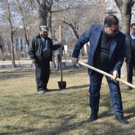
د
د
یبهشت ۱۴۰۵
۱۰ مرداد ۱۴۰۵
ک
یر گردشگری خط آهن «زیراب –
بازدید دکتر ذاکری مدیرعامل 
ت
گاه» – مازندران
از راه‌آهن شمالشرق۲
ر
ذ
ا
ک
ر
ی
م
د
ی
ر
ع
ا
م
ل
ر
ا
ه‌