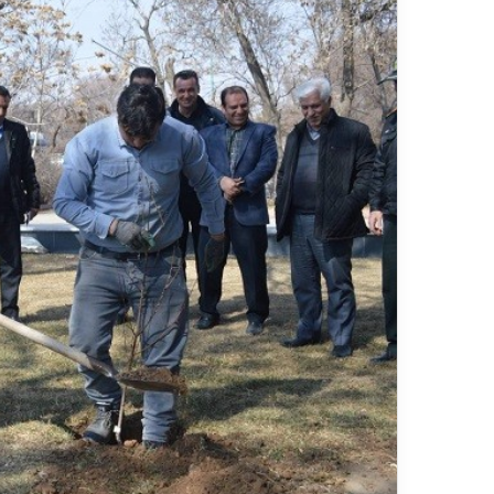
ر
د
۱۳ ارد
ش
مس
گ
شیر
ر
ی
خ
ط
آ
ه
ن
«
ز
ی
ر
ا
ب
–
ش
ی
ر