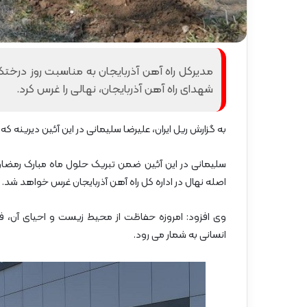
گ
ا
ه
»
–
مدیرکل راه آهن آذربایجان به مناسبت روز درخت
م
شهدای راه آهن آذربایجان، نهالی را غرس کرد.
ا
ز
ن
به گزارش ریل ایران، علیرضا سلیمانی در این آئین دیری
د
ر
ا
ن
اصله نهال در اداره کل راه آهن آذربایجان غرس خواهد شد.
وی افزود: امروزه حفاظت از محیط زیست و احیای آن، ف
انسانی به شمار می رود.