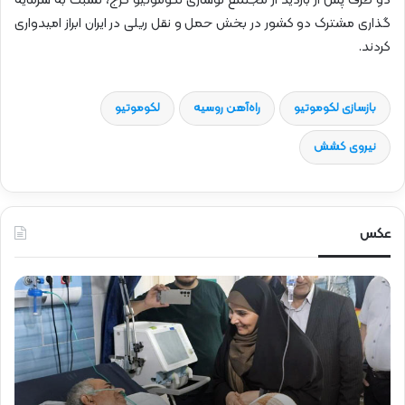
دو طرف پس از بازدید از مجتمع نوسازی لکوموتیو کرج، نسبت به سرمایه
گذاری مشترک دو کشور در بخش حمل و نقل ریلی در ایران ابراز امیدواری
کردند.
بازسازی لکوموتیو
راه‌آهن روسیه
لکوموتیو
نیروی کشش
عکس
ح
ض
و
ر
د
ک
ت