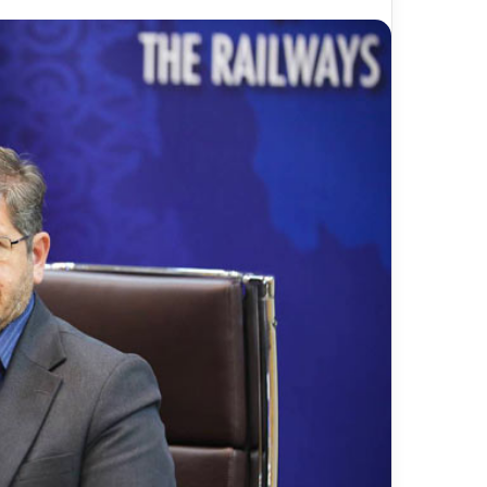
ر
د
۱۳ اردیبهشت ۱۴۰۵
ش
مسیر گردشگری خط آهن «زیرا
گ
شیرگاه» – مازندران
ر
ی
خ
ط
آ
ه
ن
«
ز
ی
ر
ا
ب
–
ش
ی
ر