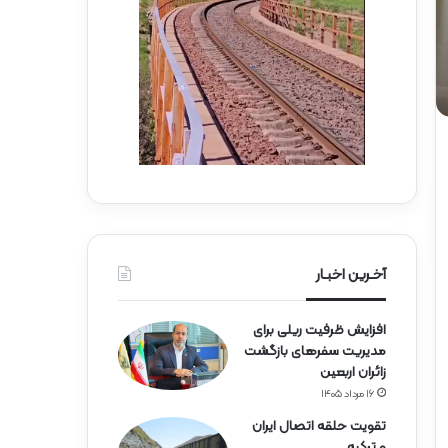
ه‌
ب
آ
س
ه
ی
ن
ج
ی
ا
ن
ر
ا
ه‌
آ
ه
ن
آخـرین اخبـار
افزایش ظرفیت ریلی برای
مدیریت سفرهای بازگشت
زائران اربعین
۱۶ مرداد ۱۴۰۵
تقویت حلقه اتصال ایران
و ترکیه