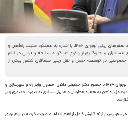
آ
ی
ه
ر
ن
ش
ا
ک
ز
ا
ر
ر
ا
ی
ه‌
ا
مدیرعامل راه‌آهن در مراسم بررسی عملکرد ستاد سفرهای ریلی نوروزی ۱۴۰۴، با اشاره به عملکرد مثبت راه‌آهن و
آ
ز
مسافران و جلوگیری از وقوع هر گونه سانحه و فوتی در ایام
ه
پ
ای خصوصی در توسعه حمل و نقل ریلی مسافری کشور بیش از
ن
ر
ش
س
م
ن
ا
ل
به گزارش ریل ایران، مراسم بررسی عملکرد ستاد سفرهای نوروزی ۱۴۰۴ با حضور دکتر جبارعلی ذاکری، معاون وزیر راه و شهرسازی و
ل
م
یرعامل راه‌آهن به همراه معاونان و مدیران ستادی به صورت حضوری و بر
ش
ج
ر
ر
ق
و
۲
ح
اسم، پس از ارائه گزارش کامل از اهم اقدامات صورت گرفته در ایام نوروز
ر
ا