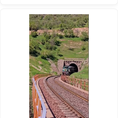
ر
م
ی
م
د
د
ر
ی
م
ر
و
ع
ک
ا
ب
م
ش
ل
ه
د
د
ر
ا
م
ی
و
ر
ک
ا
ب
ه‌
ب
آ
س
ه
ی
ن
ج
ی
ا