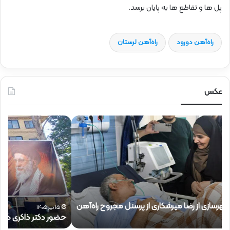
پل ها و تقاطع ها به پایان برسد.
راه‌آهن دورود
راه‌آهن لرستان
عکس
ح
ح
ض
ض
و
و
ر
ر
د
ق
ک
ا
ت
ئ
ر
م‌
ذ
م
۱۵ تیر ۱۴۰۵
حضور دکتر ذاکری در موکب شهدای راه‌آهن
ح
ا
ق
ک
ا