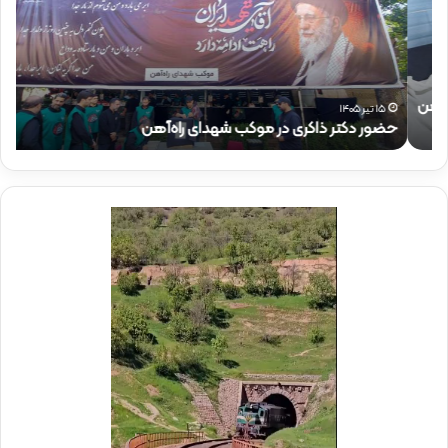
ر
ر
د
ق
ک
ا
ت
ئ
ر
م‌
ذ
م
۱۵ تیر ۱۴۰۵
حضور دکتر ذاکری در موکب شهدای راه‌آهن
ح
ا
ق
ک
ا
ر
م
ی
م
د
د
ر
ی
م
ر
و
ع
ک
ا
ب
م
ش
ل
ه
د
د
ر
ا
م
ی
و
ر
ک