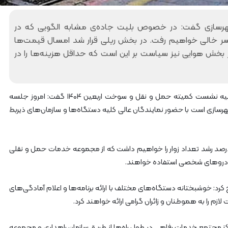
آ
ه
رسازی گفت: در خصوص بلیت جاده‌ی مشابه الگویی که در
ن
ا
 خالی خواهیم رفت. در بخش ریلی قرار شد امسال قیمت‌ها
ز
 بخش هوایی نیز سیاست بر این است که حداقل هزینه‌ها را در
ر
ا
ه‌
آ
، مهران قربانی، در حاشیه نشست کمیته حمل و نقل و سوخت اربعین ۱۴۰۴ گفت: امروز جلسه
ه
رسازی است با حضور نمایندگان عالی کلیه دستگاه‌ها و سازمان‌های ذیربط
ن
ش
م
ا
افزود: پیش‌بینی‌هایی این است که امسال حدود ۱۵ درصد رشد تعداد زوار را خواهیم داشت که از مجموعه خدمات حمل و نقلی
ل
 خودروهای شخصی استفاده خواهند.
ش
ر
ق
د: خوشبختانه دستگاه‌های مختلف با ارائه برنامه‌ها و اعلام آمادگی‌های
۲
ازم را به هموطنان و زائران گرامی ارائه خواهند کرد.
اکز مجتمع خدمات رفاهی در طول راه‌ها از طریق سازمان راهداری و مجموعه