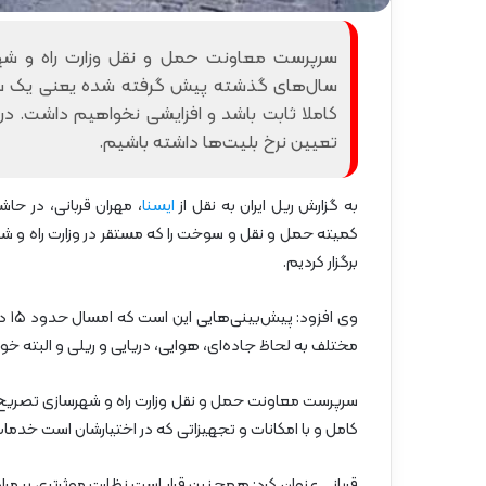
گ
ا
سرپرست معاونت حمل و نقل وزارت راه و شه
ه
»
سال‌های گذشته پیش گرفته شده یعنی یک سر
–
کاملا ثابت باشد و افزایشی نخواهیم داشت. در
م
تعیین نرخ بلیت‌ها داشته باشیم.
ا
ز
ن
به گزارش ریل ایران به نقل از
ایسنا
د
کمیته حمل و نقل و سوخت را که مستقر در وزارت راه و شه
ر
ا
برگزار کردیم.
ن
وی 
مختلف به لحاظ جاده‌ای، هوایی، دریایی و ریلی و البته
سرپرست معاونت حمل و نقل وزارت راه و شهرسازی تصریح کر
کامل و با امکانات و تجهیزاتی که در اختیارشان است خدمات ل
قربانی عنوان کرد: همچنین قرار است نظارت موثرتری بر مر