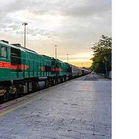
ر
د
۱۳ ارد
ش
مس
گ
شیر
ر
ی
خ
ط
آ
ه
ن
«
ز
ی
ر
ا
ب
–
ش
ی
ر