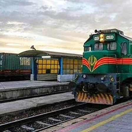
د
د
یبهشت ۱۴۰۵
۱۰ مرداد ۱۴۰۵
ک
یر گردشگری خط آهن «زیراب –
بازدید دکتر ذاکری مدیرعامل 
ت
گاه» – مازندران
از راه‌آهن شمالشرق۲
ر
ذ
ا
ک
ر
ی
م
د
ی
ر
ع
ا
م
ل
ر
ا
ه‌