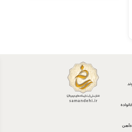
ند
انواده
اه‌آهن