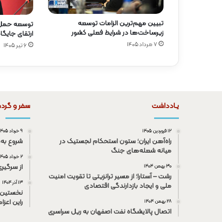
تبیین مهم‌ترین الزامات توسعه
توسعه حمل‌و
زیرساخت‌ها در شرایط فعلی کشور
ارتقای جایگا
۷ مرداد ۱۴۰۵
۶ تیر ۱۴۰۵
یـادداشت
سفر و گرد
۱۲ فروردین ۱۴۰۵
۹ خرداد ۱۴۰۵
راه‌آهن ایران؛ ستون استحکام لجستیک در
شروع به‌
میانه شعله‌های جنگ
۲ خرداد ۱۴۰۵
از سرگیر
۳۰ بهمن ۱۴۰۴
رشت – آستارا؛ از مسیر ترانزیتی تا تقویت امنیت
۱۳ آذر ۱۴۰۴
ملی و ایجاد بازدارندگی اقتصادی
نخستین 
راین اعزا
۲۸ بهمن ۱۴۰۴
اتصال پالایشگاه نفت اصفهان به ریل سراسری