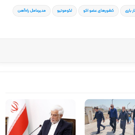
ر باری
کشورهای عضو اکو
لکوموتیو
مدیرعامل راه‌آهن