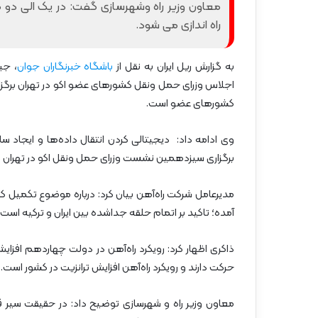
معاون وزیر راه وشهرسازی گفت: در یک الی دو 
گ
ا
راه اندازی می شود.
ه
»
–
به گزارش ریل ایران به نقل از
باشگاه خبرنگاران جوان
، جب
م
اجلاس وزرای حمل ونقل کشورهای عضو اکو در تهران برگزا
ا
کشورهای عضو است.
ز
ن
وی ادامه داد: دیجیتالی کردن انتقال داده‌ها و ایجاد سا
د
ر
برگزاری سیزدهمین نشست وزرای حمل ونقل اکو در تهران 
ا
ن
مدیرعامل شرکت راه‌آهن بیان کرد: درباره موضوع تکمیل کر
آمده؛ تاکید بر اتمام حلقه جداشده بین ایران و ترکیه است.
ذاکری اظهار کرد: رویکرد راه‌آهن در دولت چهاردهم افزای
حرکت دارند و رویکرد راه‌آهن افزایش ترانزیت در کشور است.
معاون وزیر راه و شهرسازی توضیح داد: در حقیقت سیر ق