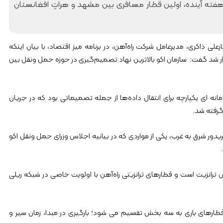
هفته آینده، اولین قطار مسافری بین مشهد و هراتِ افغانستان
آ
ه
ن
ا
ز
ارعلی ذاکری، مدیرعامل شرکت راه‌آهن، در برنامه میز اقتصاد، با بیان اینکه
ر
ر شد گفت: سازمان اکو بالاترین نهاد تصمیم‌گیری در حوزه حمل ونقل بین
ا
ه‌
آ
مانه ای یکپارچه برای انتقال داده‌ها از جمله تصمیماتی بود که در جریان
ه
ن
گرفته شد.
ش
م
یدور شرق به غرب، یکی از مواردی که در بیانیه اجلاس وزرای حمل ونقل اکو
ا
ل
ش
ر
ش ترانزیت است و قطارهای ترانزیتی راه‌آهن با اولویت خاصی در شبکه ریلی
ق
۲
طارهای باری به سه بخش تقسیم می شود؛ بارگیری در مبدا، زمان سیر و