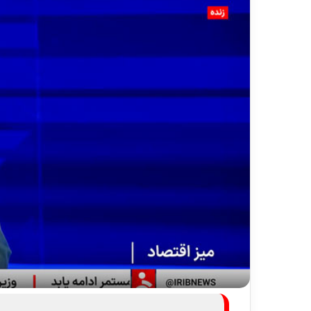
ر
د
۱۳ ارد
ش
مس
گ
شیر
ر
ی
خ
ط
آ
ه
ن
«
ز
ی
ر
ا
ب
–
ش
ی
ر