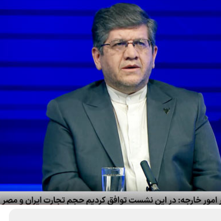
د
د
یبهشت ۱۴۰۵
۱۰ مرداد ۱۴۰۵
ک
یر گردشگری خط آهن «زیراب –
بازدید دکتر ذاکری مدیرعامل 
ت
گاه» – مازندران
از راه‌آهن شمالشرق۲
ر
ذ
ا
ک
ر
ی
م
د
ی
ر
ع
ا
م
ل
ر
ا
ه‌