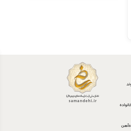
ند
انواده
اه‌آهن