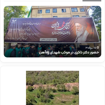
ح
ح
ض
ض
و
و
ر
ر
د
ق
ک
ا
ت
ئ
ر
م‌
ذ
م
۱۵ تیر ۱۴۰۵
حضور دکتر ذاکری در موکب شهدای راه‌آهن
ح
ا
ق
ک
ا
ر
م
ی
م
د
د
ر
ی
م
ر
و
ع
ک
ا
ب
م
ش
ل