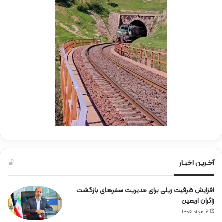
ه
د
د
ر
ا
م
ی
و
ر
ک
ا
ب
ه‌
ب
آ
س
ه
ی
ن
ج
ی
ا
ن
ر
ا
ه‌
آخـرین اخبـار
آ
ه
افزایش ظرفیت ریلی برای مدیریت سفرهای بازگشت
ن
زائران اربعین
۱۶ مرداد ۱۴۰۵