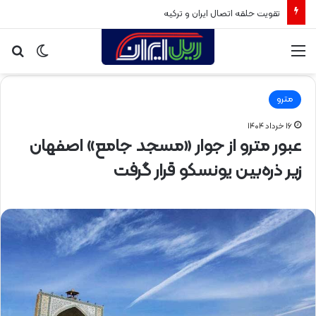
گره‌گشایی از ترافیک محله صادقیه
منو
تغییر
جس
پوسته
برا
مترو
۱۶ خرداد ۱۴۰۴
عبور مترو از جوار «مسجد جامع» اصفهان
زیر ذره‌بین یونسکو قرار گرفت