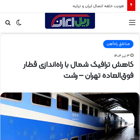
تقویت حلقه اتصال ایران و ترکیه
منو
تغییر
جس
پوسته
برا
مناطق راه‌آهن
۳ تیر ۱۴۰۴
کاهش ترافیک شمال با راه‌اندازی قطار
فوق‌العاده تهران – رشت