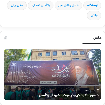
ایستگاه
حمل و نقل سبز
راه‌آهن شمال1
مدیر ریلی
واگن
عکس
ح
ح
ض
ض
و
و
ر
ر
د
ق
ک
ا
ت
ئ
ر
م‌
ذ
م
۱۵ تیر ۱۴۰۵
حضور دکتر ذاکری در موکب شهدای راه‌آهن
ح
ا
ق
ک
ا