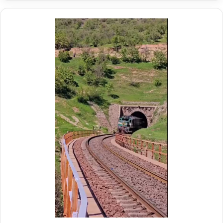
ر
م
ی
م
د
د
ر
ی
م
ر
و
ع
ک
ا
ب
م
ش
ل
ه
د
د
ر
ا
م
ی
و
ر
ک
ا
ب
ه‌
ب
آ
س
ه
ی
ن
ج
ی
ا
ن