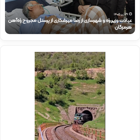
ک
ت
ر
رسنل مجروح راه‌آهن
ذ
۱۵ تیر ۱۴۰۵
حضور دکتر ذاکری در موکب شهدای راه‌آهن
ا
ک
ر
ی
د
ر
م
و
ک
ب
ش
ه
د
ا
ی
ر
ا
ه‌