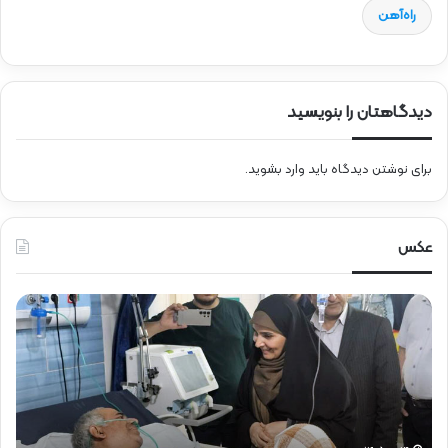
راه‌آهن
دیدگاهتان را بنویسید
برای نوشتن دیدگاه باید
وارد بشوید
.
عکس
ع
ح
ی
ض
ا
و
د
ر
ت
د
و
ک
ز
ت