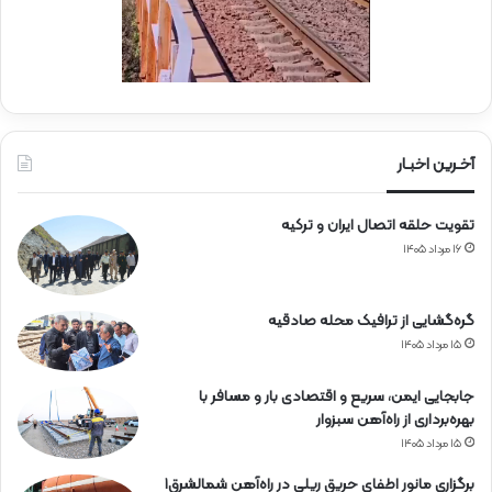
ک
ن
ا
ر
ی
ا
ز
پ
آخـرین اخبـار
ر
س
تقویت حلقه اتصال ایران و ترکیه
ن
ل
۱۶ مرداد ۱۴۰۵
م
ج
ر
گره‌گشایی از ترافیک محله صادقیه
و
۱۵ مرداد ۱۴۰۵
ح
ر
جابجایی ایمن، سریع و اقتصادی بار و مسافر با
ا
بهره‌برداری از راه‌آهن سبزوار
ه‌
۱۵ مرداد ۱۴۰۵
آ
ه
برگزاری مانور اطفای حریق ریلی در راه‌آهن شمالشرق۱