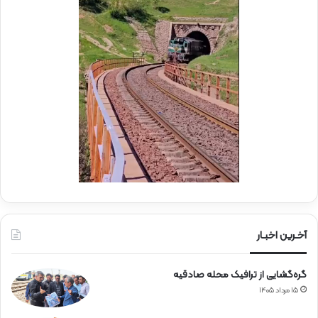
ه
د
ا
ی
ر
ا
ه‌
آ
ه
ن
آخـرین اخبـار
گره‌گشایی از ترافیک محله صادقیه
۱۵ مرداد ۱۴۰۵