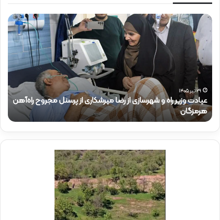
ح
ض
و
ر
د
ک
ت
ر
رشکاری از پرسنل مجروح راه‌آهن
ذ
۱۵ تیر ۱۴۰۵
حضور دکتر ذاکری در موکب شهدای راه‌آه
ا
ک
ر
ی
د
ر
م
و
ک
ب
ش