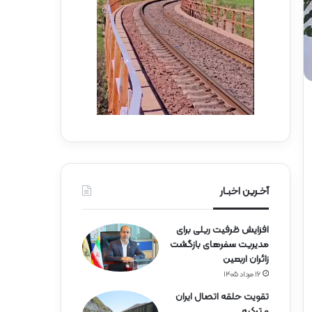
ه‌
ب
آ
س
ه
ی
ن
ج
ی
ا
ن
ر
ا
ه‌
آ
ه
ن
آخـرین اخبـار
افزایش ظرفیت ریلی برای
مدیریت سفرهای بازگشت
زائران اربعین
۱۶ مرداد ۱۴۰۵
تقویت حلقه اتصال ایران
و ترکیه