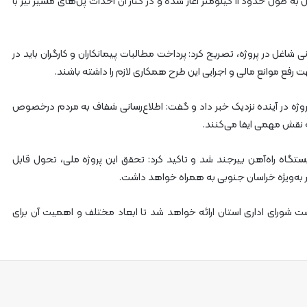
استاندار خراسان جنوبی ادامه داد: عملیات ساخت ۲۳ تونل به طول حدود ۱۱ کیلومتر آغاز شده و در کنار آن احداث پل‌های مسیر نیز با
ه‌
آ
ه
ن
اغل در پروژه، تصریح کرد: پرداخت مطالبات پیمانکاران و کارگران باید در
ه
رفع موانع مالی و اجرایی این طرح همکاری لازم را داشته باشند.
ر
م
ز
سیر پروژه در آینده نزدیک خبر داد و گفت: اطلاع‌رسانی شفاف به مردم درخصوص
گ
 نقش مهمی ایفا می‌کنند.
ا
ن
ستگاه راه‌آهن بیرجند شد و تاکید کرد: تحقق این پروژه ملی، تحول قابل
به‌ویژه خراسان جنوبی به همراه خواهد داشت.
 شورای اداری استان ارائه خواهد شد تا ابعاد مختلف و اهمیت آن برای