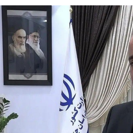
و
۲۹ تیر ۱۴۰۵
ز
عیادت وزیر راه و شهرسازی از 
 ۱۴۰۵
ی
دید دکتر ذاکری مدیرعامل راه‌آهن
میرشکاری از پرسنل مجروح را
ر
راه‌آهن شمالشرق۲
هرمزگان
ر
ا
ه
و
ش
ه
ر
س
ا
ز
ی
ا
ز
ر
ض
ا
م