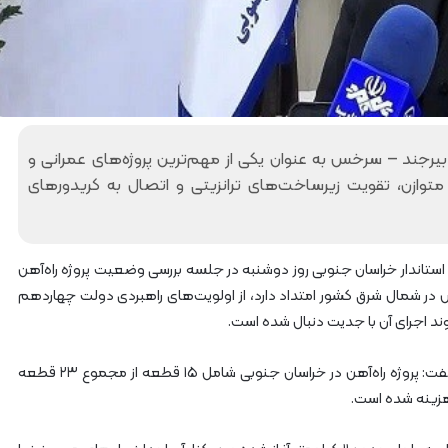
ی
ر
ش
ک
ا
ر
ی
ا
 بیرجند – سرخس به عنوان یکی از مهم‌ترین پروژه‌های عمرانی و
ز
ازن، تقویت زیرساخت‌های ترانزیتی و اتصال به کریدورهای
پ
ر
س
ن
، استاندار خراسان جنوبی روز دوشنبه در جلسه بررسی وضعیت پروژه راه‌آهن
ل
خس در شمال شرق کشور امتداد دارد، از اولویت‌های راهبردی دولت چهاردهم
م
 اجرای آن با جدیت دنبال شده است.
ج
ر
و
وی با اشاره به طول مسیر و حجم بالای عملیات اجرایی گفت: پروژه راه‌آهن در خراسان جنوبی شامل ۱۵ قطعه از مجموع ۲۳ قطعه
ح
زینه شده است.
ر
ا