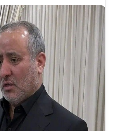
ر
د
د
د
۱۳ اردیبهشت ۱۴۰۵
۱۰ مرداد
ش
ک
مسیر گردشگری خط آهن «زیراب –
باز
گ
ت
شیرگاه» – مازندران
از 
ر
ر
ی
ذ
خ
ا
ط
ک
آ
ر
ه
ی
ن
م
«
د
ز
ی
ی
ر
ر
ع
ا
ا
ب
م
–
ل
ش
ر
ی
ا
ر
ه‌