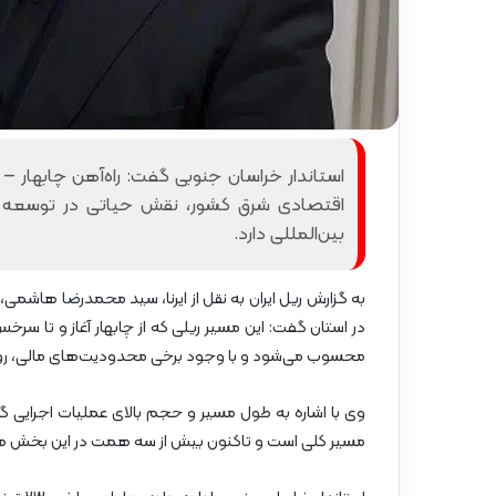
گ
آ
ا
ه
ه
ن
»
ا
–
ز
م
ر
ا
ا
ز
ه‌
استاندار خراسان جنوبی گفت: راه‌آهن چابهار –
ن
آ
اقتصادی شرق کشور، نقش حیاتی در توسعه متو
د
ه
بین‌المللی دارد.
ر
ن
ا
ش
ن
م
به گزارش ریل ایران به نقل از ایرنا، سید محمدرضا هاشمی
ا
در استان گفت: این مسیر ریلی که از چابهار آغاز و تا سر
ل
محسوب می‌شود و با وجود برخی محدودیت‌های مالی، روند
ش
ر
ق
۲
مسیر کلی است و تاکنون بیش از سه همت در این بخش ه