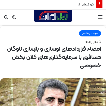
گره‌گشایی از ترافیک محله صادقیه
منو
تغییر
جس
پوسته
برا
شرکت راه‌آهن
۲۸ تیر ۱۴۰۴
امضاء قراردادهای نوسازی و بازسازی ناوگان
مسافری با سرمایه‌گذاری‌های کلان بخش
خصوصی