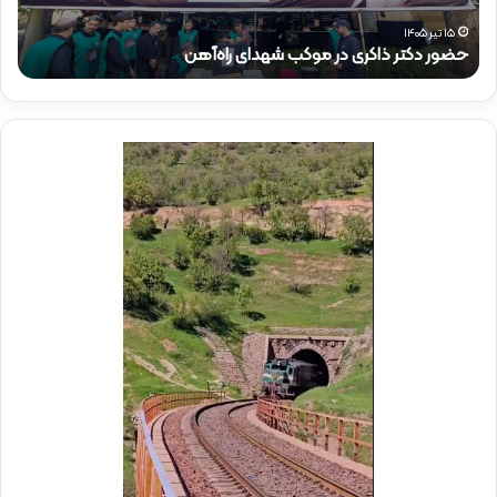
ر
م‌
ذ
م
۱۵ تیر ۱۴۰۵
حضور دکتر ذاکری در موکب شهدای راه‌آهن
ح
ا
ق
ک
ا
ر
م
ی
م
د
د
ر
ی
م
ر
و
ع
ک
ا
ب
م
ش
ل
ه
د
د
ر
ا
م
ی
و
ر
ک
ا
ب
ه‌
ب
آ
س