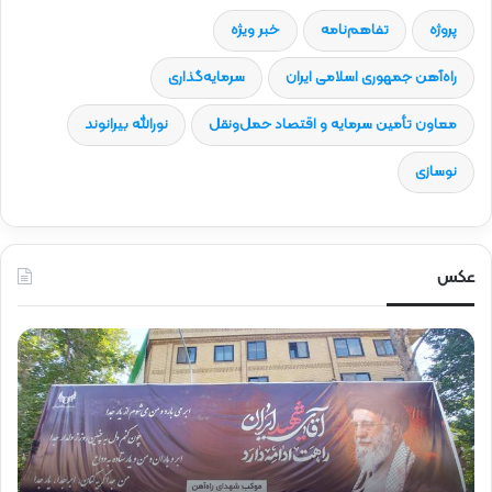
پروژه
تفاهم‎‌نامه
خبر ویژه
راه‌آهن جمهوری اسلامی ایران
سرمایه‌گذاری
معاون تأمین سرمایه و اقتصاد حمل‌ونقل
نورالله بیرانوند
نوسازی
عکس
ح
ح
ض
ض
و
و
ر
ر
د
ق
ک
ا
ت
ئ