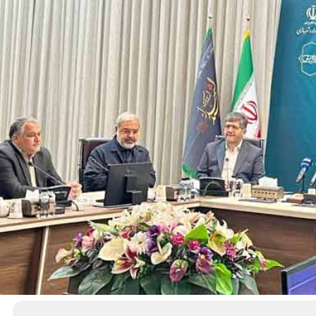
د
د
یبهشت ۱۴۰۵
۱۰ مرداد ۱۴۰۵
ک
یر گردشگری خط آهن «زیراب –
بازدید دکتر ذاکری مدیرعامل 
ت
گاه» – مازندران
از راه‌آهن شمالشرق۲
ر
ذ
ا
ک
ر
ی
م
د
ی
ر
ع
ا
م
ل
ر
ا
ه‌