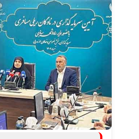
ر
د
۱۳ ارد
ش
مس
گ
شیر
ر
ی
خ
ط
آ
ه
ن
«
ز
ی
ر
ا
ب
–
ش
ی
ر