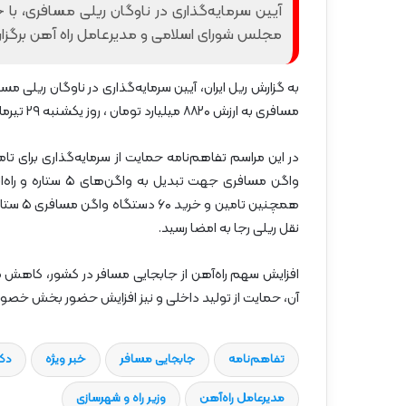
گ
آیین سرمایه‌گذاری در ناوگان ریلی مسافری، با
ا
مجلس شورای اسلامی و مدیرعامل راه آهن برگزار
ه
»
–
م
مسافری به ارزش ۸۸۲۰ میلیارد تومان ، روز یکشنبه ۲۹ تیرماه در محل ساختمان مرکزی شهدای راه آهن برگزار شد.
ا
ز
ن
د
واگن مسافری جهت ت
ر
ا
نقل ریلی رجا به امضا رسید.
ن
افزایش سهم راه‌آهن از جابجایی مسافر در کشور، کاهش 
آن، حمایت از تولید داخلی و نیز افزایش حضور بخش خصو
تفاهم‎‌نامه
جابجایی مسافر
خبر ویژه
دکت
مدیرعامل راه‌آهن
وزیر راه و شهرسازی