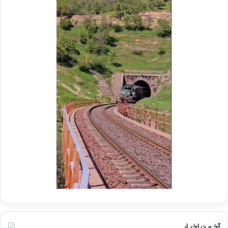
م
ر
و
ع
ک
ا
ب
م
ش
ل
ه
د
د
ر
ا
م
ی
و
ر
ک
ا
ب
ه‌
ب
آ
س
ه
ی
ن
ج
ی
ا
ن
ر
ا
ه‌
آخـرین اخبـار