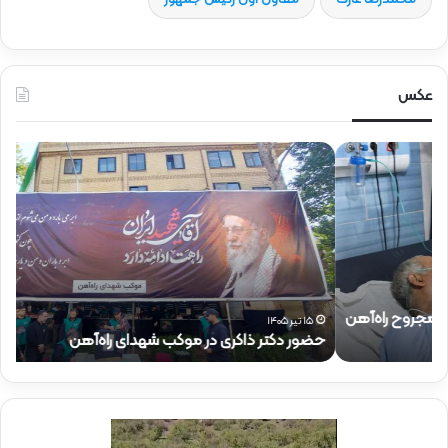
عکس
ح
ح
ض
ض
و
و
ر
ر
د
ق
ک
ا
ت
ئ
ر
م‌
ذ
م
۱۵ تیر ۱۴۰۵
حضور دکتر ذاکری در موکب شهدای راه‌آهن
ح
ا
ق
ک
ا
ر
م
ی
م
د
د
ر
ی