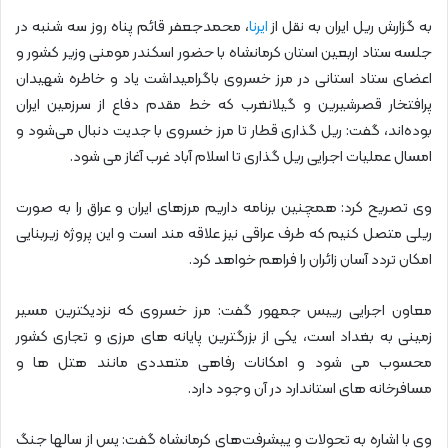
به گزارش ریل ایران به نقل از
ایرنا
، محمدجعفر قائم پناه روز سه شنبه در
جلسه ستاد اربعین استان کرمانشاه با حضور اسکندر مومنی وزیر کشور و
اعضای ستاد استانی در مرز خسروی باگرامیداشت یاد و خاطره شهیدان
پرافتخار قصرشیرین و گیلانغرب که خط مقدم دفاع از سرزمین ایران
بوده‌اند، گفت: ریل گذاری قطار تا مرز خسروی با جدیت دنبال می‌شود و
امسال عملیات اجرایی ریل گذاری تا اسلام آباد غرب آغاز می شود.
وی تصریح کرد: همچنین برنامه داریم مرزهای ایران و عراق را به صورت
ریلی متصل کنیم که طرف عراقی نیز علاقه مند است و این پروژه زیربنایی
امکان تردد آسان زائران را فراهم خواهد کرد.
معاون اجرایی رییس جمهور گفت: مرز خسروی که نزدیکترین مسیر
زمینی به بغداد است، یکی از بزرگترین پایانه های مرزی و تجاری کشور
محسوب می شود و امکانات رفاهی متعددی مانند هتل ها و
مسافرخانه های استاندارد در آن وجود دارد.
وی با اشاره به تحولات و پیشرفت‌های کرمانشاه گفت: پس از سالها جنگ