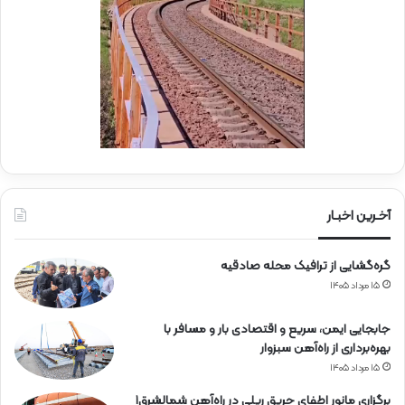
ر
ک
ا
ب
ه‌
ب
آ
س
ه
ی
ن
ج
ی
ا
ن
ر
ا
ه‌
آخـرین اخبـار
آ
ه
گره‌گشایی از ترافیک محله صادقیه
ن
۱۵ مرداد ۱۴۰۵
جابجایی ایمن، سریع و اقتصادی بار و مسافر با
بهره‌برداری از راه‌آهن سبزوار
۱۵ مرداد ۱۴۰۵
برگزاری مانور اطفای حریق ریلی در راه‌آهن شمالشرق۱