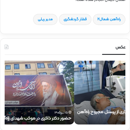
راه‌آهن شمال2
قطار گردشگری
مدیر ریلی
عکس
ح
ح
ض
ض
و
و
ر
ر
د
ق
ک
ا
ت
ئ
ر
م‌
ذ
م
۱۵ تیر ۱۴۰۵
حضور دکتر ذاکری در موکب شهدای راه‌آهن
ح
ا
ق
ک
ا