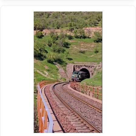
ر
م
ی
م
د
د
ر
ی
م
ر
و
ع
ک
ا
ب
م
ش
ل
ه
د
د
ر
ا
م
ی
و
ر
ک
ا
ب
ه‌
ب
آ
س
ه
ی
ن
ج
ی
ا
ن