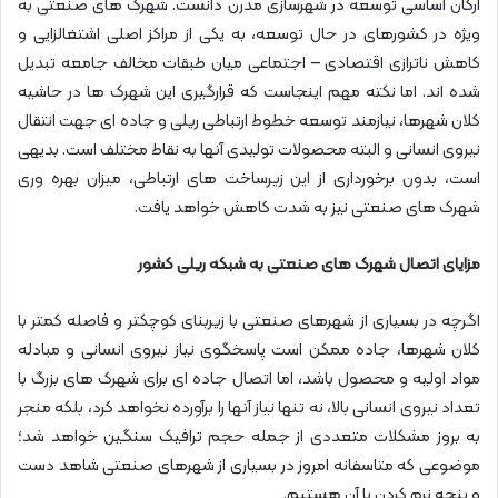
ارکان اساسی توسعه در شهرسازی مدرن دانست. شهرک های صنعتی به
ویژه در کشورهای در حال توسعه، به یکی از مراکز اصلی اشتغالزایی و
کاهش ناترازی اقتصادی – اجتماعی میان طبقات مخالف جامعه تبدیل
شده اند. اما نکته مهم اینجاست که قرارگیری این شهرک ها در حاشیه
کلان شهرها، نیازمند توسعه خطوط ارتباطی ریلی و جاده ای جهت انتقال
نیروی انسانی و البته محصولات تولیدی آنها به نقاط مختلف است. بدیهی
است، بدون برخورداری از این زیرساخت های ارتباطی، میزان بهره وری
شهرک های صنعتی نیز به شدت کاهش خواهد یافت.
مزایای اتصال شهرک های صنعتی به شبکه ریلی کشور
اگرچه در بسیاری از شهرهای صنعتی با زیربنای کوچکتر و فاصله کمتر با
کلان شهرها، جاده ممکن است پاسخگوی نیاز نیروی انسانی و مبادله
مواد اولیه و محصول باشد، اما اتصال جاده ای برای شهرک های بزرگ با
تعداد نیروی انسانی بالا، نه تنها نیاز آنها را برآورده نخواهد کرد، بلکه منجر
به بروز مشکلات متعددی از جمله حجم ترافیک سنگین خواهد شد؛
موضوعی که متاسفانه امروز در بسیاری از شهرهای صنعتی شاهد دست
و پنجه نرم کردن با آن هستیم.