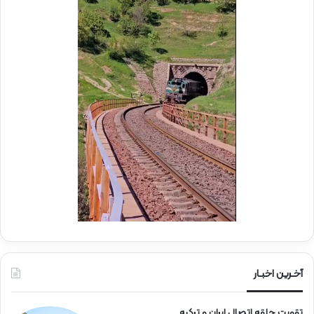
ک
ا
ب
م
ش
ل
ه
د
د
ر
ا
م
ی
و
ر
ک
ا
ب
ه‌
ب
آ
س
ه
ی
ن
ج
ی
ا
ن
ر
ا
ه‌
آخـرین اخبـار
آ
ه
تقویت حلقه اتصال ایران و ترکیه
ن