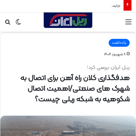
جابجایی ایمن، سریع و اقتصادی بار و مسافر با بهره‌برداری از راه‌آهن سبزوار
منو
تغییر
جس
پوسته
برا
یادداشت
۸ شهریور ۱۴۰۴
ریل ایران بررسی کرد؛
هدفگذاری کلان راه آهن برای اتصال به
شهرک های صنعتی/اهمیت اتصال
شکوهیه به شبکه ریلی چیست؟