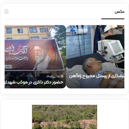
عکس
ح
ح
ض
ض
و
و
ر
ر
د
ق
ک
ا
ت
ئ
ر
م‌
ذ
م
۱۵ تیر ۱۴۰۵
حضور دکتر ذاکری در موکب شهدای راه‌آهن
ح
ا
ق
ک
ا
ر
م
ی
م
د
د
ر
ی
م
ر
و
ع