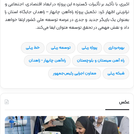
اکبری، با تأکید بر تأثیرات گسترده این پروژه در ابعاد اقتصادی، اجتماعی و
ترانزیتی اظهار کرد: تکمیل پروژه راه‌آهن چابهار – زاهدان جایگاه استان را
بعنوان یک بازیگر جدید و جدی در عرصه توسعه ملی کشور ارتقا خواهد
داد و نقش مهمی در تحقق توسعه متوازن ایفا می‌کند.
بهره‌برداری
پروژه ریلی
توسعه ریلی
خط ریلی
راه آهن سیستان و بلوچستان
راه‌آهن چابهار - زاهدان
شبکه ریلی
معاون اجرایی رئیس‌جمهور
عکس
ح
ح
ض
ض
و
و