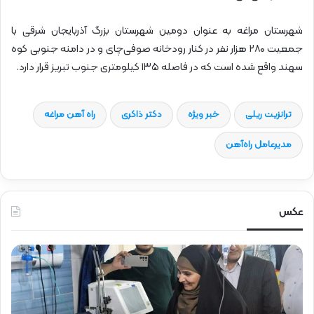
شهرستان مراغه به عنوان دومین شهرستان بزرگ آذربایجان شرقی با
جمعیت ۲۸۰ هزار نفر در کنار رودخانه صوفی‌چای و در دامنه جنوبی کوه
سهند واقع شده است که در فاصله ۱۳۵ کیلومتری جنوب تبریز قرار دارد.
ترانزیت ریلی
خبر ویژه
دکتر ذاکری
راه آهن مراغه
مدیرعامل راه‌آهن
عکس
ح
ح
ض
ض
و
و
ر
ر
د
ق