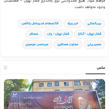
فراهم شود، هیچ محدودیتی برای راه‌اندازی قطار تهران – افغانستان
وجود نخواهد داشت.
بین‌المللی
خبر ویژه
قائم‌مقام مدیرعامل راه‌آهن
قطار تهران - آنکارا
قطار تهران - وان
مسافر
مسیر ریلی
معاون مسافری
میرحسن موسوی
عکس
ح
ح
ض
ض
و
و
ر
ر
د
ق
ک
ا