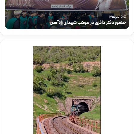
ت
ئ
ر
م‌
ذ
م
۱۵ تیر ۱۴۰۵
حضور دکتر ذاکری در موکب شهدای راه‌آهن
ح
ا
ق
ک
ا
ر
م
ی
م
د
د
ر
ی
م
ر
و
ع
ک
ا
ب
م
ش
ل
ه
د
د
ر
ا
م
ی
و
ر
ک
ا
ب
ه‌
ب