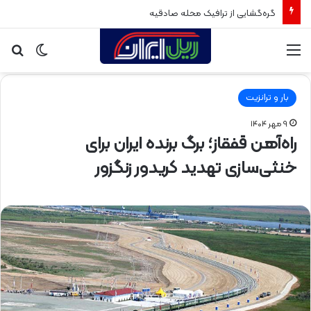
گره‌گشایی از ترافیک محله صادقیه
منو
تغییر
جس
پوسته
برا
بار و ترانزیت
۹ مهر ۱۴۰۴
راه‌آهن قفقاز؛ برگ برنده ایران برای
خنثی‌سازی تهدید کریدور زنگزور