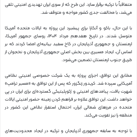
متعاقباً با ترکیه برقرار سازد. این طرح که از سوی ایران تهدیدی امنیتی تلقی
می‌شد، با مخالفت جدی کشور مواجه و متوقف شد.
با این حال، باکو و آنکارا برای پیشبرد این پروژه به ایالات متحده آمریکا
متوسل شدند. در تاریخ هفدهم مرداد ۱۴۰۴، روسای جمهور آمریکا،
ارمنستان و جمهوری آذربایجان در کاخ سفید بیانیه‌ای امضا کردند که بر
اساس آن، ایجاد مسیری بین بخش اصلی جمهوری آذربایجان و نخجوان از
طریق جنوب ارمنستان تضمین می‌شود.
مطابق این توافق، اجرای پروژه به یک شرکت خصوصی امنیتی نظامی
آمریکایی سپرده شد. کریدور زنگزور که پس از این توافق به «مسیر ترامپ»
شهرت یافت، پیامدهای امنیتی و ژئوپلیتیکی گسترده‌ای برای ایران در پی
خواهد داشت. این توافق علاوه بر فراهم کردن زمینه حضور امنیتی ایالات
متحده در مرزهای شمالی ایران، احتمال استقرار نظامی این کشور در
منطقه را نیز تقویت می‌کند.
با توجه به سابقه جمهوری آذربایجان و ترکیه در ایجاد محدودیت‌های