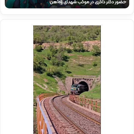
حضور دکتر ذاکری در موکب شهدای راه‌آهن
ح
ا
ق
ک
ا
ر
م
ی
م
د
د
ر
ی
م
ر
و
ع
ک
ا
ب
م
ش
ل
ه
د
د
ر
ا
م
ی
و
ر
ک
ا
ب
ه‌
ب
آ
س
ه
ی
ن
ج