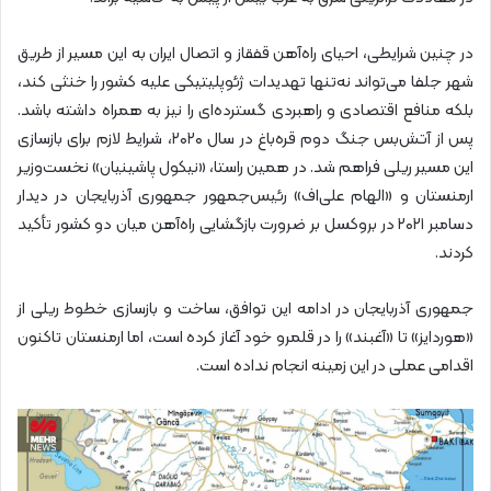
در چنین شرایطی، احیای راه‌آهن قفقاز و اتصال ایران به این مسیر از طریق
شهر جلفا می‌تواند نه‌تنها تهدیدات ژئوپلیتیکی علیه کشور را خنثی کند،
بلکه منافع اقتصادی و راهبردی گسترده‌ای را نیز به همراه داشته باشد.
پس از آتش‌بس جنگ دوم قره‌باغ در سال ۲۰۲۰، شرایط لازم برای بازسازی
این مسیر ریلی فراهم شد. در همین راستا، «نیکول پاشینیان» نخست‌وزیر
ارمنستان و «الهام علی‌اف» رئیس‌جمهور جمهوری آذربایجان در دیدار
دسامبر ۲۰۲۱ در بروکسل بر ضرورت بازگشایی راه‌آهن میان دو کشور تأکید
کردند.
جمهوری آذربایجان در ادامه این توافق، ساخت و بازسازی خطوط ریلی از
«هوردایز» تا «آغبند» را در قلمرو خود آغاز کرده است، اما ارمنستان تاکنون
اقدامی عملی در این زمینه انجام نداده است.