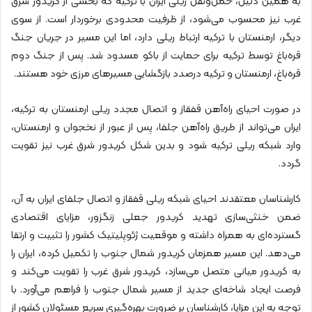
به همین دلیل، حمل‌ونقل ریلی ایران با ترکیه که بخشی از کریدور شرق
غرب نیز محسوب می‌شود، از ظرفیت محدودی برخوردار است. از سوی
دیگر، ارمنستان با ترکیه ارتباط ریلی دارد، اما این مسیر در جریان جنگ
قره‌باغ توسط ترکیه برای حمایت از باکو مسدود شد. پس از جنگ دوم
قره‌باغ، ارمنستان و ترکیه درصدد بازگشایی مسیرهای مرزی خود هستند.
در صورت احیای راه‌آهن قفقاز و اتصال مجدد ریلی ارمنستان به ترکیه،
ایران می‌تواند از طریق راه‌آهن جلفا، پس از عبور از نخجوان و ارمنستان،
وارد شبکه ریلی ترکیه شود و بدین شکل کریدور شرق غرب نیز تقویت
گردد.
کارشناسان معتقدند احیای شبکه ریلی قفقاز و اتصال جلفای ایران به آن،
ضمن خنثی‌سازی تهدید کریدور جعلی زنگزور، مزایای اقتصادی
گسترده‌ای به همراه داشته و موقعیت ژئوپلیتیک کشور را تثبیت و ارتقا
می‌دهد. این مسیر همزمان کریدور شمال جنوب را تکمیل کرده، ایران را
به کریدور میانی متصل می‌سازد، کریدور شرق غرب را تقویت می‌کند و
فرصت ایجاد شاخه‌ای جدید از مسیر شمال جنوب را فراهم می‌آورد. با
توجه به این مزایا، کارشناسان بر ضرورت بهره‌گیری سریع مسئولان کشور از