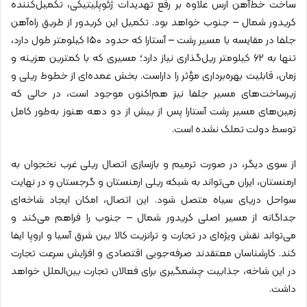
ساخت خط‌آهن ارس علاوه بر رفع تهدیدات ژئوپلیتیکی، تکمیل‌کننده
کریدور شمال – جنوب خواهد بود. تکمیل این کریدور از طریق راه‌آهن
جلفا در مقایسه با مسیر رشت – آستارا که حدود ۱۵۰ کیلومتر طول دارد،
تنها به ۶۲ کیلومتر ریل‌گذاری نیاز دارد؛ مسیری که با کمترین هزینه و
زمان، قابلیت بهره‌برداری مؤثر را داراست. بخش عمده‌ای از خطوط ریلی و
زیرساخت‌های مسیر جلفا نیز هم‌اکنون موجود است، در حالی که
زمین‌های مسیر رشت آستارا پس از بیش از دو دهه هنوز به‌طور کامل
توسط دولت تملک نشده است.
از سوی دیگر، در صورت ترمیم و بازسازی اتصال ریلی غرب نخجوان به
ارمنستان، ایران می‌تواند به شبکه ریلی ارمنستان و گرجستان و در نهایت
سواحل دریای سیاه متصل شود. این اتصال، امکان ایجاد شاخه‌ای
جداگانه از مسیر اصلی کریدور شمال – جنوب را فراهم می‌کند و
می‌تواند نقش ویژه‌ای در تجارت و ترانزیت کالا بین شرق آسیا و اروپا ایفا
کند. کارشناسان معتقدند صرفه‌جویی اقتصادی و افزایش سرعت تجارت
در این شاخه، جذابیت چشمگیری برای فعالان تجارت بین‌الملل خواهد
داشت.