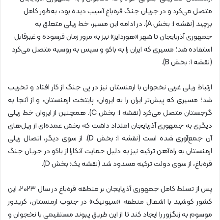
متصل می‌کرد و در جریان جنگ قره‌باغ آسیب دیده بود، به‌طور کامل
برچید (نقشه ۱: بخش A). در ادامه این مسیر، خط ریلی متعلق به
جمهوری آذربایجان تا شهر «هوردایز» نیز به مرور زمان فرسوده و غیرقابل
استفاده شد؛ مسیری که ایران را به باکو و سپس به روسیه متصل می‌کرد
(نقشه ۱: بخش B).
ارتباط ریلی غربی نخجوان با ارمنستان نیز در پی جنگ از کار افتاد و تخریب
شد؛ مسیری که پیش‌تر ایران را به ایروان، پایتخت ارمنستان، و از آنجا به
گرجستان متصل می‌کرد (نقشه ۱: بخش C). همچنین از ایروان خط ریلی
دیگری به جمهوری آذربایجان امتداد داشت که بخش عمده‌ای از ریل‌های
آن جمع‌آوری شده است (نقشه ۱: بخش D). از سوی دیگر، اتصال ریلی
ارمنستان به راه‌آهن ترکیه نیز به دلیل حمایت آنکارا از باکو در جریان جنگ
قره‌باغ، از سوی دولت ترکیه مسدود شد (نقشه یک: بخش D).
پس از تسلط کامل جمهوری آذربایجان بر منطقه قره‌باغ در سال ۲۰۲۳، این
کشور کوشید با اشغال منطقه «سیونیک» در جنوب ارمنستان، کریدور
موسوم به زنگزور را ایجاد کند تا از این طریق پیوند مستقیمی با نخجوان و