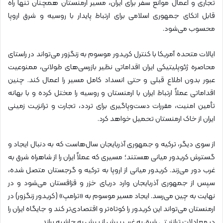
تجاری و اعمال موانع سفر برای ایران، مسیر ارمنستان همچنان تنها راه
قابل اتکای جمهوری اسلامی برای ارتباط پایدار با روسیه و شرق اروپا
محسوب می‌شود.
ایالات متحده آمریکا با کنترل کریدور موسوم به زنگزور می‌تواند در راستای
محاصره ژئوپلیتیکی ایران اقداماتی نظیر بازرسی‌های طولانی، ممنوعیت
عبور بدون اطلاع قبلی و حتی انسداد کامل مسیر را اعمال کند. چنین
اقداماتی عملاً ارتباط ایران با ارمنستان و روسیه را مختل کرده و با بهانه
تأمین امنیت، مقررات دست‌وپاگیری برای تردد، تجارت و ترانزیت زمینی
ایران از خاک ارمنستان تحمیل خواهد کرد.
از سوی دیگر، ترکیه و جمهوری آذربایجان سال‌هاست که به دنبال ایجاد و
گسترش کریدور میانی هستند؛ مسیری که عملاً ایران را از شاهراه شرق به
غرب دور می‌زند. کریدور میانی از اروپا به ترکیه و گرجستان متصل شده،
سپس از جمهوری آذربایجان وارد دریای خزر و قزاقستان می‌شود و در
نهایت به چین می‌رسد. ایجاد مسیر موسوم به «ترامپ» (کریدور زنگزور) در
ارمنستان می‌تواند این کریدور را کوتاه‌تر و اقتصادی‌تر کند و جایگاه ایران را
در معادلات ترانزیتی شرق به غرب بیش از پیش به حاشیه براند.