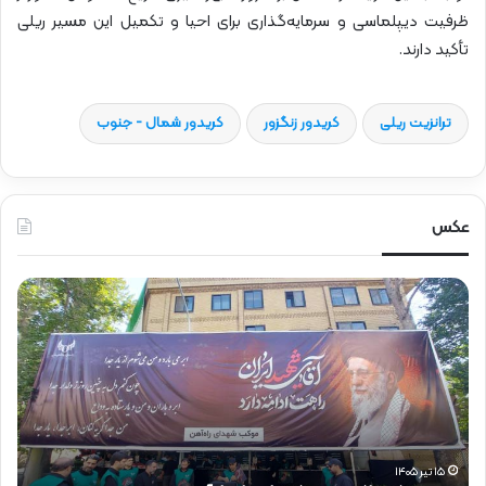
ظرفیت دیپلماسی و سرمایه‌گذاری برای احیا و تکمیل این مسیر ریلی
تأکید دارند.
ترانزیت ریلی
کریدور زنگزور
کریدور شمال - جنوب
عکس
ح
ح
ض
ض
و
و
ر
ر
د
ق
ک
ا
ت
ئ
ر
م‌
ذ
م
۱۵ تیر ۱۴۰۵