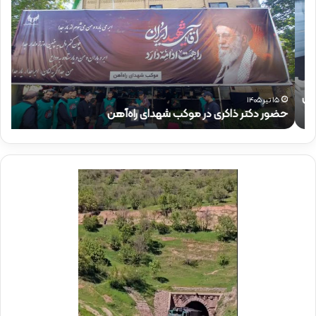
و
و
ر
ر
د
ق
ک
ا
ت
ئ
ر
م‌
ذ
م
۱۵ تیر ۱۴۰۵
حضور دکتر ذاکری در موکب شهدای راه‌آهن
ح
ا
ق
ک
ا
ر
م
ی
م
د
د
ر
ی
م
ر
و
ع
ک
ا
ب
م
ش
ل
ه
د
د
ر
ا
م