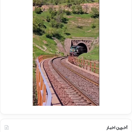
م
ر
و
ع
ک
ا
ب
م
ش
ل
ه
د
د
ر
ا
م
ی
و
ر
ک
ا
ب
ه‌
ب
آ
س
ه
ی
ن
ج
ی
ا
ن
ر
ا
ه‌
آخـرین اخبـار
آ