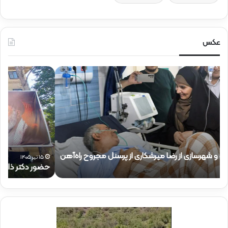
عکس
ح
ح
ض
ض
و
و
ر
ر
د
ق
ک
ا
ت
ئ
ر
م‌
ذ
م
۱۵ تیر ۱۴۰۵
حضور دکتر ذاکری در موکب شهدای راه‌آهن
ح
ا
ق
ک
ا
ر
م
ی
م
د
د
ر
ی