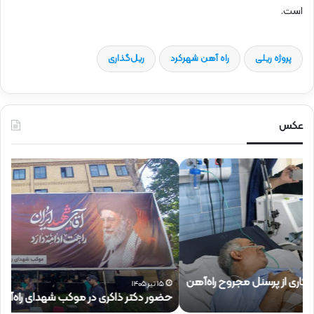
است.
پروژه ریلی
راه آهن شهرکرد
ریل‌گذاری
عکس
ح
ح
ض
ض
و
و
ر
ر
د
ق
ک
ا
ت
ئ
ر
م‌
ذ
م
۱۵ تیر ۱۴۰۵
حضور دکتر ذاکری در موکب شهدای راه‌آهن
ح
ا
ق
ک
ا