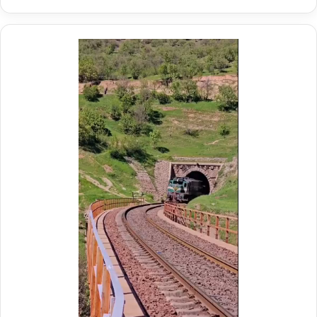
ر
م
ی
م
د
د
ر
ی
م
ر
و
ع
ک
ا
ب
م
ش
ل
ه
د
د
ر
ا
م
ی
و
ر
ک
ا
ب
ه‌
ب
آ
س
ه
ی
ن
ج
ی
ا