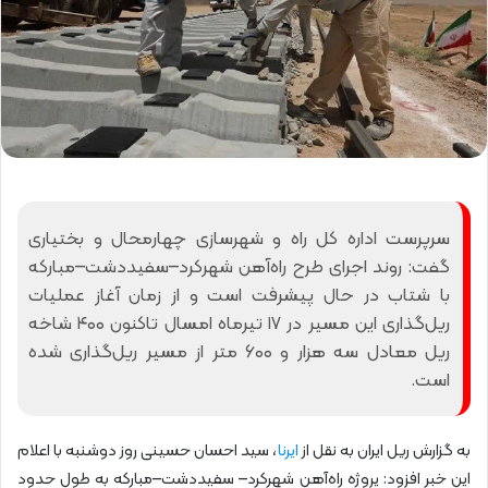
سرپرست اداره‌ کل راه و شهرسازی چهارمحال و بختیاری
گفت: روند اجرای طرح راه‌آهن شهرکرد–سفیددشت–مبارکه
با شتاب در حال پیشرفت است و از زمان آغاز عملیات
ریل‌گذاری این مسیر در ۱۷ تیرماه امسال تاکنون ۴۰۰ شاخه
ریل معادل سه هزار و ۶۰۰ متر از مسیر ریل‌گذاری شده
است.
به گزارش ریل ایران به نقل از
ایرنا
، سید احسان حسینی روز دوشنبه با اعلام
این خبر افزود: پروژه راه‌آهن شهرکرد– سفیددشت–مبارکه به طول حدود