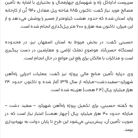
سرپرست اداره‌کل راه و شهرسازی چهارمحال و بختیاری با اشاره به تأمین
مصالح مورد نیاز گفت: تاکنون ۸۸۵ شاخه ریل معادل ۹۴۰ تُن از کارخانه
وارد استان شده که حدود هشت کیلومتر از مسیر را پوشش می‌دهد و از
این میزان، تاکنون سه هزار و ۶۰۰ متر ریل‌گذاری انجام شده است.
حسینی گفت: در بخش مربوط به استان اصفهان نیز، در محدوده
ایستگاه حسن‌آباد موضوع تملک اراضی و معارضین در دست پیگیری
است و مذاکرات با مالکان برای رفع این موانع در حال انجام است.
وی درباره تأمین منابع مالی پروژه نیز گفت: عملیات اجرایی راه‌آهن
شهرکرد–سفیددشت–مبارکه از سال ۱۳۹۱ آغاز شده و تاکنون حدود ۲۴
هزار میلیارد ریال (۲.۴ همت) هزینه شده است.
به گفته حسینی، برای تکمیل پروژه راه‌آهن شهرکرد – سفید دشت –
مبارکه حدود ۴۰ هزار میلیارد ریال (چهار همت) اعتبار نیاز است که در
صورت تأمین آن، پیش‌بینی می‌شود این طرح تا پایان دولت به بهره‌برداری
برسد.