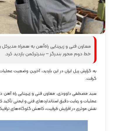
گ
ا
ه
»
–
م
ا
ز
ن
خط دوم محور بندرگز – بندرترکمن بازدید کرد.
د
ر
ا
به گزارش ریل ایران در این بازدید، آخرین وضعیت عملیات
ن
گرفت.
سید مصطفی داوودی، معاون فنی و زیربنایی راه آهن در جری
عملیات و رعایت دقیق استانداردهای فنی و ایمنی تأکید کر
نقش موثری در افزایش ظرفیت، کاهش گلوگاه‌های ترافیکی