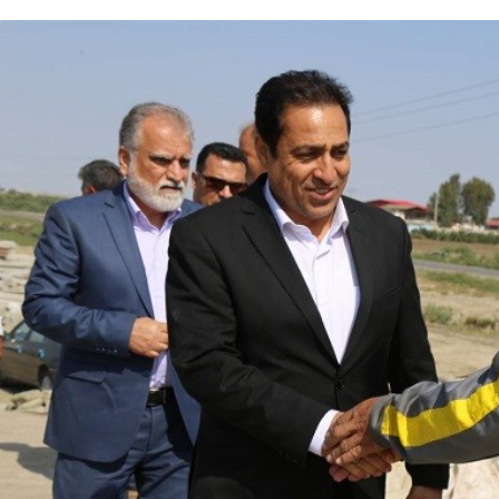
د
د
یبهشت ۱۴۰۵
۱۰ مرداد ۱۴۰۵
ک
یر گردشگری خط آهن «زیراب –
بازدید دکتر ذاکری مدیرعامل 
ت
گاه» – مازندران
از راه‌آهن شمالشرق۲
ر
ذ
ا
ک
ر
ی
م
د
ی
ر
ع
ا
م
ل
ر
ا
ه‌