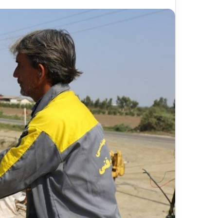
ر
د
۱۳ ارد
ش
مس
گ
شیر
ر
ی
خ
ط
آ
ه
ن
«
ز
ی
ر
ا
ب
–
ش
ی
ر