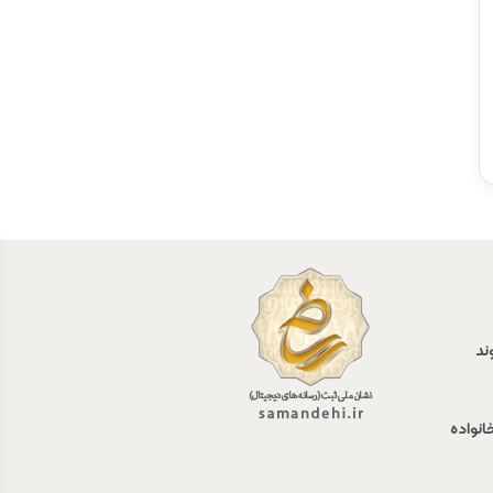
ند
انواده