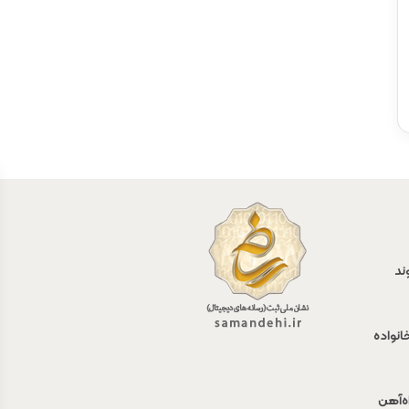
ند
انواده
اه‌آهن