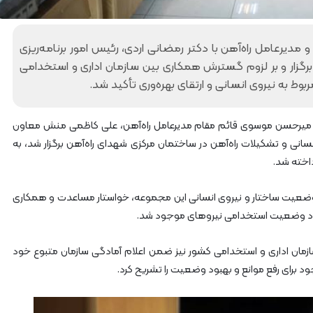
گ
ا
ه
مدیرعامل راه‌آهن با دکتر رمضانی اردی، رئیس امور برنامه‌ریزی
»
برگزار و بر لزوم گسترش همکاری بین سازمان اداری و استخدامی
–
م
ط به نیروی انسانی و ارتقای بهره‌وری تأکید شد.
ا
ز
ن
ن دیدار که ۱۸ آبان ماه و با حضور میرحسن موسوی قائم مقام مدیرعامل راه‌آهن، علی کاظمی منش معاون
د
نی و تشکیلات راه‌آهن در ساختمان مرکزی شهدای راه‌آهن برگزار شد، به
ر
اخته شد.
ا
ن
ح وضعیت ساختار و نیروی انسانی این مجموعه، خواستار مساعدت و همکاری
بهبود وضعیت استخدامی نیروهای موجود شد.
 سازمان اداری و استخدامی کشور نیز ضمن اعلام آمادگی سازمان متبوع خود
ود برای رفع موانع و بهبود وضعیت را تشریح کرد.