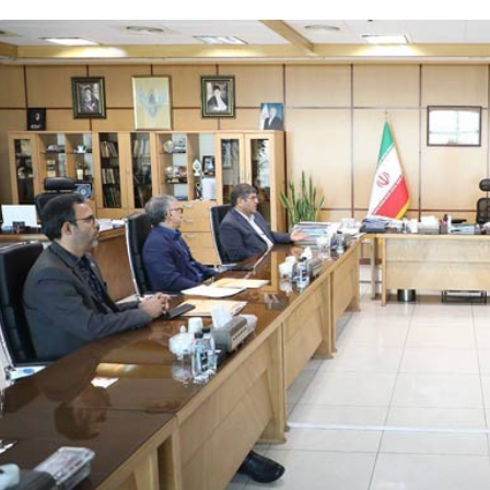
ر
د
۱۳ اردیبهشت ۱۴۰۵
ش
مسیر گردشگری خط آهن «زی
گ
شیرگاه» – مازندران
ر
ی
خ
ط
آ
ه
ن
«
ز
ی
ر
ا
ب
–
ش
ی
ر