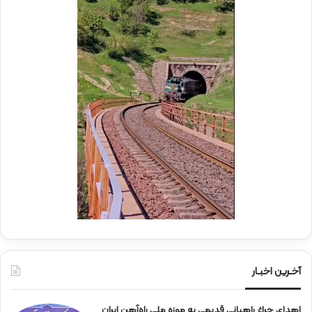
ک
ا
ب
م
ش
ل
ه
د
د
ر
ا
م
ی
و
ر
ک
ا
ب
ه‌
ب
آ
س
ه
ی
ن
ج
ی
ا
ن
ر
ا
ه‌
آخـرین اخبـار
آ
ه
اهدای چراغ راهبانی قدیمی به موزه ملی راه‌آهن ایران
ن