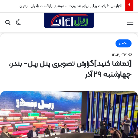
افزایش ظرفیت ریلی برای مدیریت سفرهای بازگشت زائران اربعین
منو
تغییر
جس
پوسته
برا
عکس
۲۹ آذر ۱۴۰۲
[تماشا کنید]گزارش تصویری پنل ریل- بندر،
چهارشنبه ۲۹ آذر