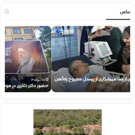
عکس
ح
ح
ض
ض
و
و
ر
ر
د
ق
ک
ا
ت
ئ
ر
م‌
ذ
م
۱۵ تیر ۱۴۰۵
حضور دکتر ذاکری در موکب شهدای راه‌آهن
ح
ا
ق
ک
ا
ر
م
ی
م
د
د
ر
ی
م
ر
و
ع